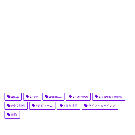
#BoA
#EXO
#SHINee
#SMTOWN
#SUPERJUNIOR
#少女時代
#東京ドーム
#東方神起
ライブビューイング
鳥取