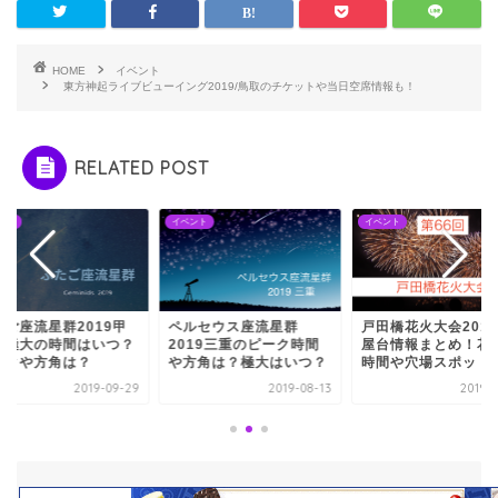
HOME
イベント
東方神起ライブビューイング2019/鳥取のチケットや当日空席情報も！
RELATED POST
ント
イベント
イベント
たご座流星群2019甲
ペルセウス座流星群
戸田橋花火大会201
の極大の時間はいつ？
2019三重のピーク時間
屋台情報まとめ！花
ークや方角は？
や方角は？極大はいつ？
時間や穴場スポット
2019-09-29
2019-08-13
2019-0