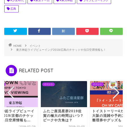
#少女時代
#東京ドーム
#東方神起
ライブビューイング
広島
HOME
イベント
東方神起ライブビューイング2019/広島のチケットや当日空席情報も！
RELATED POST
ント
イベント
イベント
方神起ライブビューイ
ふたご座流星群2019佐
トイストーリー4カ
2019/京都のチケッ
賀の極大の時間はいつ？
大阪の混雑や予約方
当日空席情報も...
ピークや方角は？
整理券やグッズも！
2019-07-29
2019-10-03
2019-