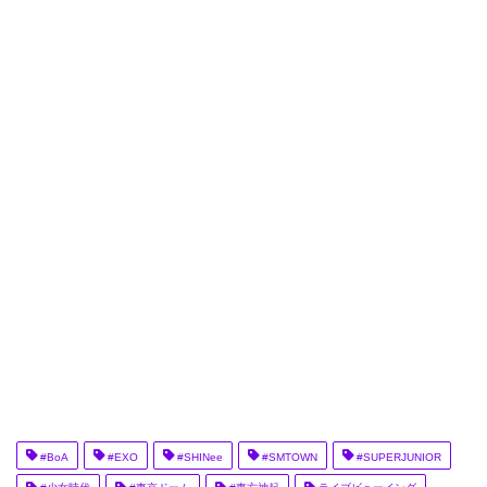
#BoA
#EXO
#SHINee
#SMTOWN
#SUPERJUNIOR