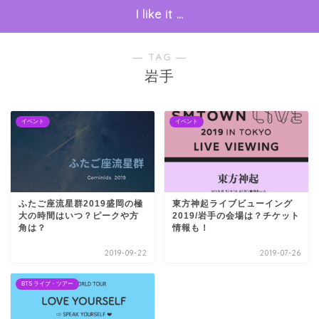
I like it …
― TAG ―
岩手
イベント
イベント
ふたご座流星群2019盛岡の極
東方神起ライブビューイング
大の時間はいつ？ピークや方
2019/岩手の会場は？チケット
角は？
情報も！
2019-09-22
2019-07-26
BTS ライブ・ツアー