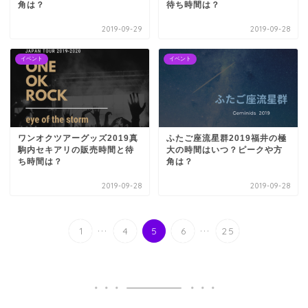
角は？
待ち時間は？
2019-09-29
2019-09-28
イベント
イベント
ワンオクツアーグッズ2019真
ふたご座流星群2019福井の極
駒内セキアリの販売時間と待
大の時間はいつ？ピークや方
ち時間は？
角は？
2019-09-28
2019-09-28
...
...
1
4
5
6
25