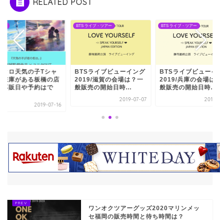
RELATED POST
ント
BTS ライブ・ツアー
BTS ライブ・ツアー
ニクロ天気の子Tシャ
BTSライブビューイング
BTSライブビューイ
の在庫がある板橋の店
2019/滋賀の会場は？一
2019/兵庫の会場は
！再販日や予約はで
般販売の開始日時...
般販売の開始日時...
.
2019-07-07
2019-
2019-07-16
ワンオクツアーグッズ2020マリンメッ
セ福岡の販売時間と待ち時間は？