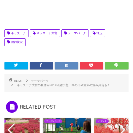
キッズーナ
キッズーナ大宮
テーマパーク
埼玉
混雑状況
HOME
テーマパーク
キッズーナ大宮の夏休み2019混雑予想！雨の日や週末の混み具合も！
RELATED POST
マパーク
イベント
イベント