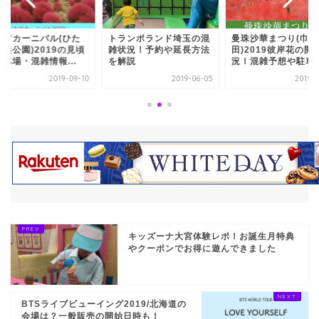
ランポランド埼玉の混
曼珠沙華まつり(巾着
コキアカーニバル(ひ
状況！予約や延長方法
田)2019彼岸花の開花状
ち海浜公園)2019の
解説
況！混雑予想や駐車場...
や駐車場・混雑情報..
2019-06-05
2019-09-04
2019-
キッズーナ大宮体験レポ！お誕生月特典
やクーポンでお得に遊んできました
BTSライブビューイング2019/北海道の
会場は？一般販売の開始日時も！