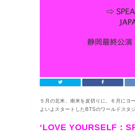
５月の北米、南米を皮切りに、６月にヨ
よいよスタートした
BTSのワールドスタ
‘LOVE YOURSELF：S